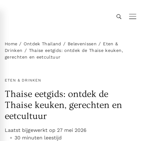
Thailand Insider Guide
Thailand Insider Guide is jouw ultieme bron voor
reizen, wonen en cultuur in Thailand. Ontdek
expert-tips, uitgebreide gidsen en insiderkennis
Home
Ontdek Thailand
Belevenissen
Eten &
Drinken
Thaise eetgids: ontdek de Thaise keuken,
over vervoer, accommodaties,
gerechten en eetcultuur
topbezienswaardigheden, het expatleven en
meer. Verken Thailand als een local!
ETEN & DRINKEN
Thaise eetgids: ontdek de
Thaise keuken, gerechten en
eetcultuur
Laatst bijgewerkt op
27 mei 2026
30 minuten leestijd