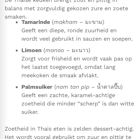
balans met zorgvuldig gekozen zure en zoete
smaken.
Tamarinde
(
makham
– มะขาม)
Geeft een diepe, ronde zuurheid en
wordt veel gebruikt in sauzen en soepen.
Limoen
(
manao
– มะนาว)
Zorgt voor frisheid en wordt vaak pas op
het laatst toegevoegd, omdat lang
meekoken de smaak afvlakt.
Palmsuiker
(
nam tan pip
– น้ำตาลปี๊บ)
Geeft een zachte, karamel-achtige
zoetheid die minder “scherp” is dan witte
suiker.
Zoetheid in Thais eten is zelden dessert-achtig.
Het wordt vooral gebruikt om zuur en pittig te