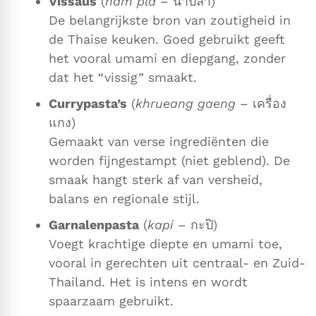
Vissaus
(
nam pla
– น้ำปลา)
De belangrijkste bron van zoutigheid in
de Thaise keuken. Goed gebruikt geeft
het vooral umami en diepgang, zonder
dat het “vissig” smaakt.
Currypasta’s
(
khrueang gaeng
– เครื่อง
แกง)
Gemaakt van verse ingrediënten die
worden fijngestampt (niet geblend). De
smaak hangt sterk af van versheid,
balans en regionale stijl.
Garnalenpasta
(
kapi
– กะปิ)
Voegt krachtige diepte en umami toe,
vooral in gerechten uit centraal- en Zuid-
Thailand. Het is intens en wordt
spaarzaam gebruikt.