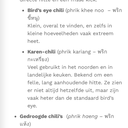
Bird’s eye chili
(phrik khee noo – พริก
ขี้หนู)
Klein, overal te vinden, en zelfs in
kleine hoeveelheden vaak extreem
heet.
Karen-chili
(phrik kariang – พริก
กะเหรี่ยง)
Veel gebruikt in het noorden en in
landelijke keuken. Bekend om een
felle, lang aanhoudende hitte. Ze zien
er niet altijd hetzelfde uit, maar zijn
vaak heter dan de standaard bird’s
eye.
Gedroogde chili’s
(
phrik haeng
– พริก
แห้ง)