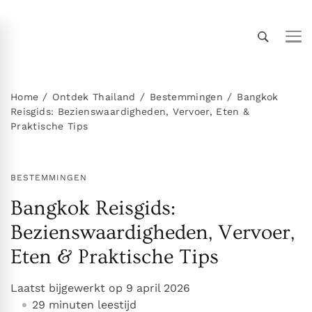
Thailand Insider Guide
Thailand Insider Guide is jouw ultieme bron voor
reizen, wonen en cultuur in Thailand. Ontdek
expert-tips, uitgebreide gidsen en insiderkennis
Home
Ontdek Thailand
Bestemmingen
Bangkok
Reisgids: Bezienswaardigheden, Vervoer, Eten &
over vervoer, accommodaties,
Praktische Tips
topbezienswaardigheden, het expatleven en
meer. Verken Thailand als een local!
BESTEMMINGEN
Bangkok Reisgids:
Bezienswaardigheden, Vervoer,
Eten & Praktische Tips
Laatst bijgewerkt op
9 april 2026
29 minuten leestijd