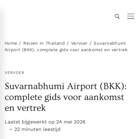
Thailand Insider Guide
Thailand Insider Guide is jouw ultieme bron voor
reizen, wonen en cultuur in Thailand. Ontdek
expert-tips, uitgebreide gidsen en insiderkennis
Home
Reizen In Thailand
Vervoer
Suvarnabhumi
Airport (BKK): complete gids voor aankomst en vertrek
over vervoer, accommodaties,
topbezienswaardigheden, het expatleven en
meer. Verken Thailand als een local!
VERVOER
Suvarnabhumi Airport (BKK):
complete gids voor aankomst
en vertrek
Laatst bijgewerkt op
24 mei 2026
22 minuten leestijd