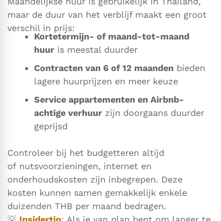
Maandelijkse huur is gebruikelijk in Thailand,
maar de duur van het verblijf maakt een groot
verschil in prijs:
Kortetermijn- of maand-tot-maand
huur
is meestal duurder
Contracten van 6 of 12 maanden
bieden
lagere huurprijzen en meer keuze
Service appartementen en Airbnb-
achtige verhuur
zijn doorgaans duurder
geprijsd
Controleer bij het budgetteren altijd
of nutsvoorzieningen, internet en
onderhoudskosten zijn inbegrepen. Deze
kosten kunnen samen gemakkelijk enkele
duizenden THB per maand bedragen.
💡
Insidertip
: Als je van plan bent om langer te