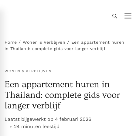
Thailand Insider Guide
Thailand Insider Guide is jouw ultieme bron voor
reizen, wonen en cultuur in Thailand. Ontdek
expert-tips, uitgebreide gidsen en insiderkennis
Home
Wonen & Verblijven
Een appartement huren
in Thailand: complete gids voor langer verblijf
over vervoer, accommodaties,
topbezienswaardigheden, het expatleven en
meer. Verken Thailand als een local!
WONEN & VERBLIJVEN
Een appartement huren in
Thailand: complete gids voor
langer verblijf
Laatst bijgewerkt op
4 februari 2026
24 minuten leestijd