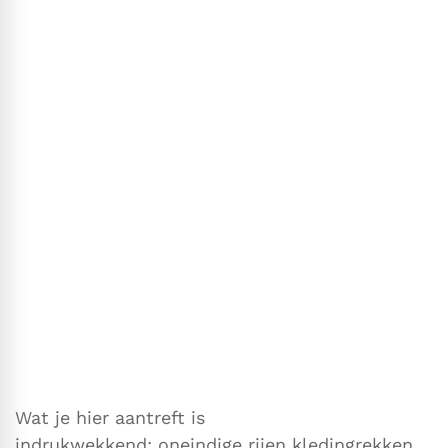
Wat je hier aantreft is
indrukwekkend: oneindige rijen kledingrekken