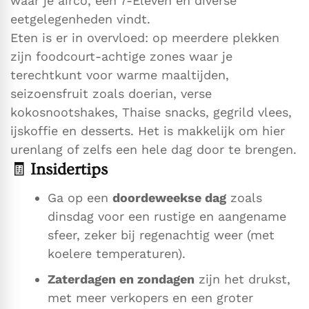
waar je airco, een 7-Eleven en diverse
eetgelegenheden vindt.
Eten is er in overvloed: op meerdere plekken
zijn foodcourt-achtige zones waar je
terechtkunt voor warme maaltijden,
seizoensfruit zoals doerian, verse
kokosnootshakes, Thaise snacks, gegrild vlees,
ijskoffie en desserts. Het is makkelijk om hier
urenlang of zelfs een hele dag door te brengen.
🧾
Insidertips
Ga op een
doordeweekse dag
zoals
dinsdag voor een rustige en aangename
sfeer, zeker bij regenachtig weer (met
koelere temperaturen).
Zaterdagen en zondagen
zijn het drukst,
met meer verkopers en een groter