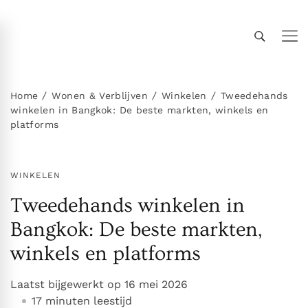
Thailand Insider Guide
Thailand Insider Guide is jouw ultieme bron voor
reizen, wonen en cultuur in Thailand. Ontdek
expert-tips, uitgebreide gidsen en insiderkennis
Home
Wonen & Verblijven
Winkelen
Tweedehands
winkelen in Bangkok: De beste markten, winkels en
over vervoer, accommodaties,
platforms
topbezienswaardigheden, het expatleven en
meer. Verken Thailand als een local!
WINKELEN
Tweedehands winkelen in
Bangkok: De beste markten,
winkels en platforms
Laatst bijgewerkt op
16 mei 2026
17 minuten leestijd