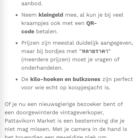
aanbod.
Neem
kleingeld
mee, al kun je bij veel
kraampjes ook met een
QR-
code
betalen.
Prijzen zijn meestal duidelijk aangegeven,
maar bij bordjes met “
หลายราคา
”
(meerdere prijzen) moet je vragen of
onderhandelen.
De
kilo-hoeken en bulkzones
zijn perfect
voor wie echt op koopjesjacht is.
Of je nu een nieuwsgierige bezoeker bent of
een doorgewinterde vintageverkoper,
Pattavikorn Market is een bestemming die je
niet mag missen. Met je camera in de hand is
het bovendien een geweldige plek om