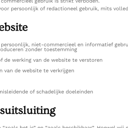
 commercieel gebruik is strikt verboden.
oor persoonlijk of redactioneel gebruik, mits volle
ebsite
 persoonlijk, niet-commercieel en informatief gebru
eproduceren zonder toestemming
f de werking van de website te verstoren
 van de website te verkrijgen
 misleidende of schadelijke doeleinden
suitsluiting
“zoals het is” en “zoals beschikbaar”. Hoewel wij 