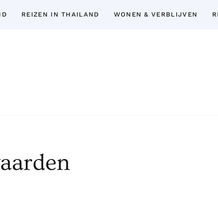
ND
REIZEN IN THAILAND
WONEN & VERBLIJVEN
R
Thailand Insider Guide
Thailand Insider Guide is jouw ultieme bron
expert-tips, uitgebreide gidsen en 
topbezienswaardigheden, het expatlev
aarden