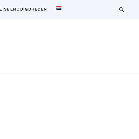
EISBENODIGDHEDEN
 voor reizen, wonen en cultuur in Thailand. Ontdek
insiderkennis over vervoer, accommodaties,
en en meer. Verken Thailand als een local!