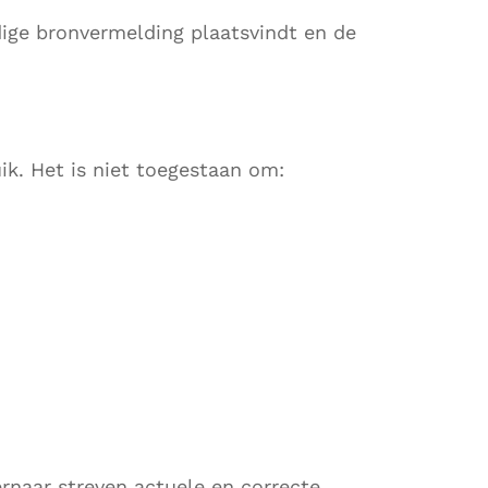
dige bronvermelding plaatsvindt en de
ik. Het is niet toegestaan om:
ernaar streven actuele en correcte