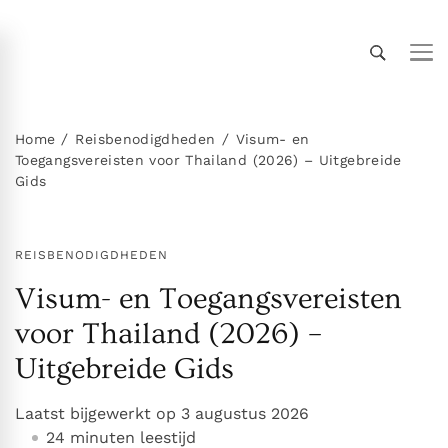
Thailand Insider Guide
Thailand Insider Guide is jouw ultieme bron voor
reizen, wonen en cultuur in Thailand. Ontdek
expert-tips, uitgebreide gidsen en insiderkennis
Home
Reisbenodigdheden
Visum- en
Toegangsvereisten voor Thailand (2026) – Uitgebreide
over vervoer, accommodaties,
Gids
topbezienswaardigheden, het expatleven en
meer. Verken Thailand als een local!
REISBENODIGDHEDEN
Visum- en Toegangsvereisten
voor Thailand (2026) –
Uitgebreide Gids
Laatst bijgewerkt op
3 augustus 2026
24 minuten leestijd