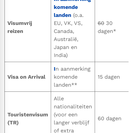
komende
landen
(o.a.
Visumvrij
EU, VK, VS,
60
30
reizen
Canada,
dagen*
Australië,
Japan en
India)
I
n aanmerking
Visa on Arrival
komende
15 dagen
landen**
Alle
nationaliteiten
Touristenvisum
(voor een
60 dagen
(TR)
langer verblijf
of extra