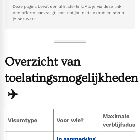
Deze pagina bevat een affiliate-link. Als je via deze link
een offerte aanvraagt, kost dat jou niets extra’s en steun
je ons werk.
Overzicht van
toelatingsmogelijkheden
✈️
Maximale
Visumtype
Voor wie?
verblijfsduur
I
n aanmerking