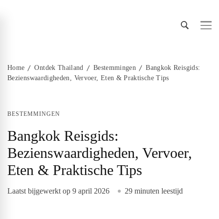
Thailand Insider Guide
Thailand Insider Guide is jouw ultieme bron voor reizen,
wonen en cultuur in Thailand. Ontdek expert-tips,
uitgebreide gidsen en insiderkennis over vervoer,
Home
Ontdek Thailand
Bestemmingen
Bangkok Reisgids:
Bezienswaardigheden, Vervoer, Eten & Praktische Tips
accommodaties, topbezienswaardigheden, het expatleven
en meer. Verken Thailand als een local!
BESTEMMINGEN
Bangkok Reisgids:
Bezienswaardigheden, Vervoer,
Eten & Praktische Tips
Laatst bijgewerkt op
9 april 2026
29 minuten leestijd