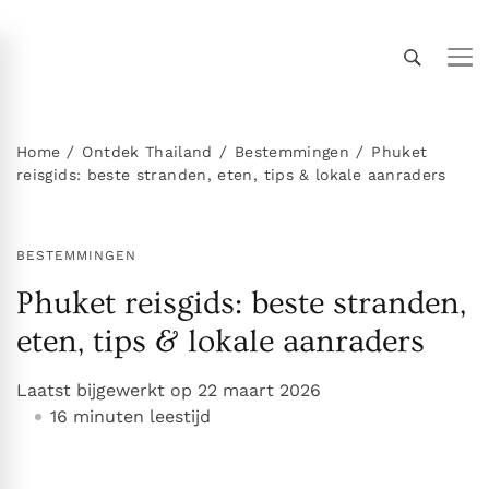
Thailand Insider Guide
Thailand Insider Guide is jouw ultieme bron voor
reizen, wonen en cultuur in Thailand. Ontdek
expert-tips, uitgebreide gidsen en insiderkennis
Home
Ontdek Thailand
Bestemmingen
Phuket
reisgids: beste stranden, eten, tips & lokale aanraders
over vervoer, accommodaties,
topbezienswaardigheden, het expatleven en
meer. Verken Thailand als een local!
BESTEMMINGEN
Phuket reisgids: beste stranden,
eten, tips & lokale aanraders
Laatst bijgewerkt op
22 maart 2026
16 minuten leestijd