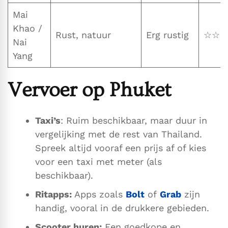
Mai
Khao /
Rust, natuur
Erg rustig
☆☆☆
Nai
Yang
Vervoer op Phuket
Taxi’s
: Ruim beschikbaar, maar duur in
vergelijking met de rest van Thailand.
Spreek altijd vooraf een prijs af of kies
voor een taxi met meter (als
beschikbaar).
Ritapps:
Apps zoals
Bolt
of
Grab
zijn
handig, vooral in de drukkere gebieden.
Scooter huren:
Een goedkope en