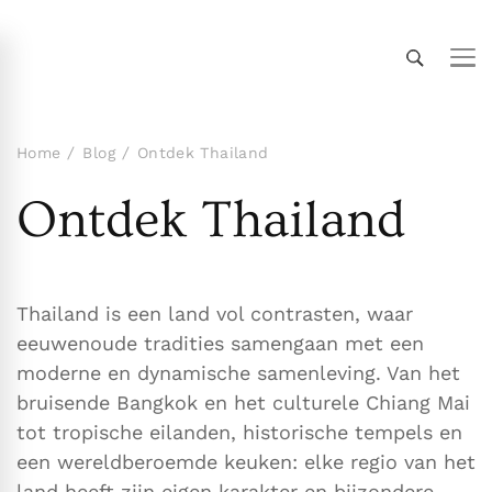
Thailand Insider Guide
Thailand Insider Guide is jouw ultieme bron voor
reizen, wonen en cultuur in Thailand. Ontdek
expert-tips, uitgebreide gidsen en insiderkennis
Home
Blog
Ontdek Thailand
over vervoer, accommodaties,
Ontdek Thailand
topbezienswaardigheden, het expatleven en
meer. Verken Thailand als een local!
Thailand is een land vol contrasten, waar
eeuwenoude tradities samengaan met een
moderne en dynamische samenleving. Van het
bruisende Bangkok en het culturele Chiang Mai
tot tropische eilanden, historische tempels en
een wereldberoemde keuken: elke regio van het
land heeft zijn eigen karakter en bijzondere