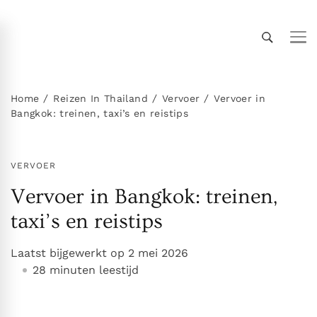
Thailand Insider Guide
Thailand Insider Guide is jouw ultieme bron voor
reizen, wonen en cultuur in Thailand. Ontdek
expert-tips, uitgebreide gidsen en insiderkennis
Home
Reizen In Thailand
Vervoer
Vervoer in
Bangkok: treinen, taxi’s en reistips
over vervoer, accommodaties,
topbezienswaardigheden, het expatleven en
meer. Verken Thailand als een local!
VERVOER
Vervoer in Bangkok: treinen,
taxi’s en reistips
Laatst bijgewerkt op
2 mei 2026
28 minuten leestijd