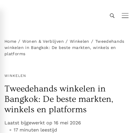
Thailand Insider Guide
Thailand Insider Guide is jouw ultieme bron voor
reizen, wonen en cultuur in Thailand. Ontdek
expert-tips, uitgebreide gidsen en insiderkennis
Home
Wonen & Verblijven
Winkelen
Tweedehands
winkelen in Bangkok: De beste markten, winkels en
over vervoer, accommodaties,
platforms
topbezienswaardigheden, het expatleven en
meer. Verken Thailand als een local!
WINKELEN
Tweedehands winkelen in
Bangkok: De beste markten,
winkels en platforms
Laatst bijgewerkt op
16 mei 2026
17 minuten leestijd