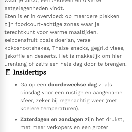
waar je airco, een 7-Eleven en diverse
eetgelegenheden vindt.
Eten is er in overvloed: op meerdere plekken
zijn foodcourt-achtige zones waar je
terechtkunt voor warme maaltijden,
seizoensfruit zoals doerian, verse
kokosnootshakes, Thaise snacks, gegrild vlees,
ijskoffie en desserts. Het is makkelijk om hier
urenlang of zelfs een hele dag door te brengen.
🧾
Insidertips
Ga op een
doordeweekse dag
zoals
dinsdag voor een rustige en aangename
sfeer, zeker bij regenachtig weer (met
koelere temperaturen).
Zaterdagen en zondagen
zijn het drukst,
met meer verkopers en een groter