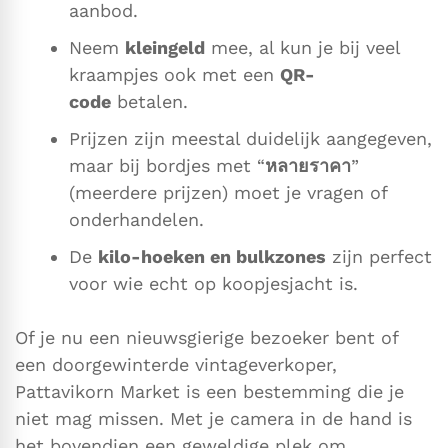
aanbod.
Neem
kleingeld
mee, al kun je bij veel
kraampjes ook met een
QR-
code
betalen.
Prijzen zijn meestal duidelijk aangegeven,
maar bij bordjes met “
หลายราคา
”
(meerdere prijzen) moet je vragen of
onderhandelen.
De
kilo-hoeken en bulkzones
zijn perfect
voor wie echt op koopjesjacht is.
Of je nu een nieuwsgierige bezoeker bent of
een doorgewinterde vintageverkoper,
Pattavikorn Market is een bestemming die je
niet mag missen. Met je camera in de hand is
het bovendien een geweldige plek om