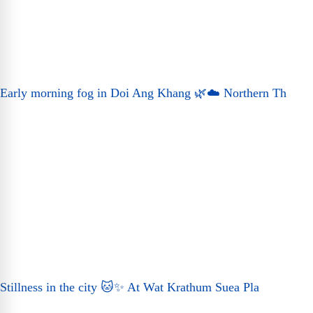
Early morning fog in Doi Ang Khang 🌿☁️ Northern Th
Stillness in the city 🐱✨ At Wat Krathum Suea Pla