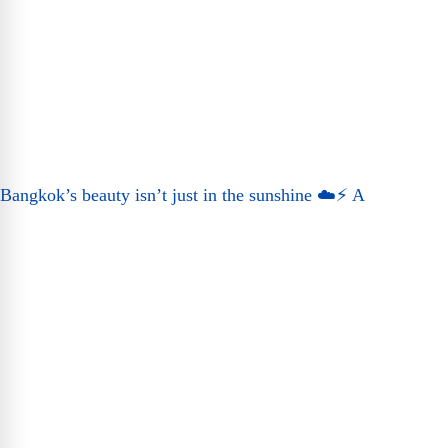
Bangkok’s beauty isn’t just in the sunshine ☁️⚡ A