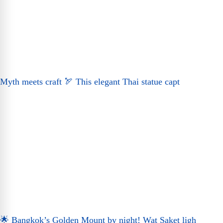
Myth meets craft 🏹 This elegant Thai statue capt
🌟 Bangkok’s Golden Mount by night! Wat Saket ligh