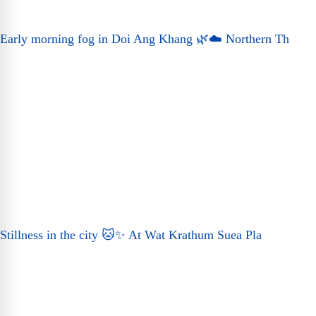
Early morning fog in Doi Ang Khang 🌿☁️ Northern Th
Stillness in the city 🐱✨ At Wat Krathum Suea Pla