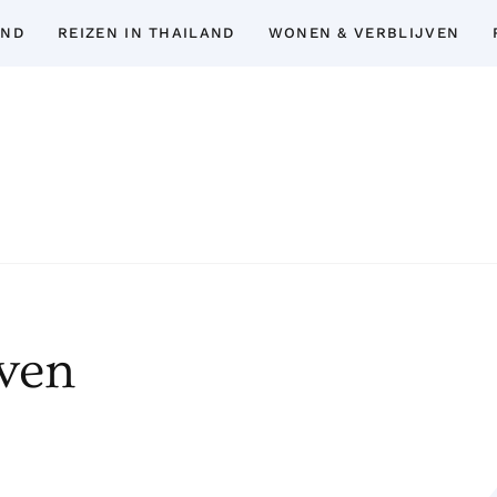
AND
REIZEN IN THAILAND
WONEN & VERBLIJVEN
Thailand Insider Guide
Thailand Insider Guide is jouw ultieme bron
expert-tips, uitgebreide gidsen en 
topbezienswaardigheden, het expatlev
ven