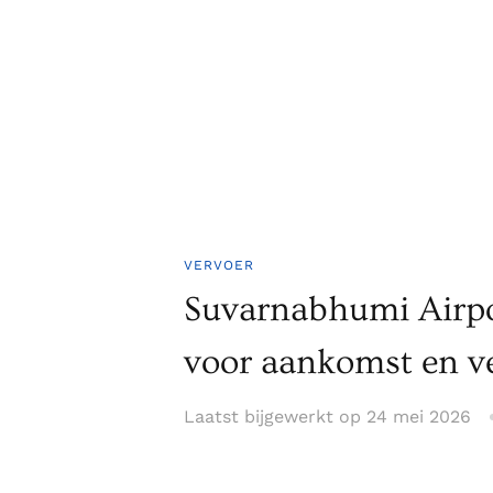
VERVOER
Suvarnabhumi Airpo
voor aankomst en v
Laatst bijgewerkt op
24 mei 2026