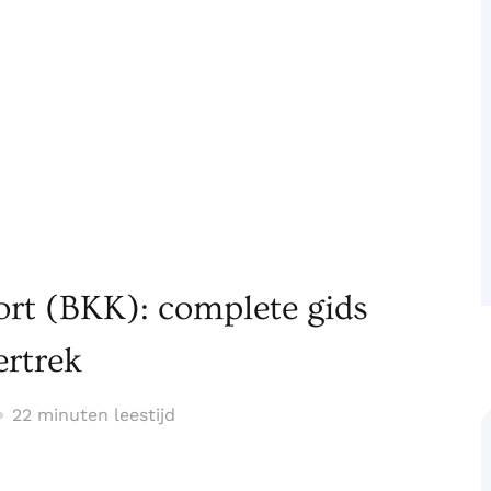
rt (BKK): complete gids
ertrek
22 minuten leestijd