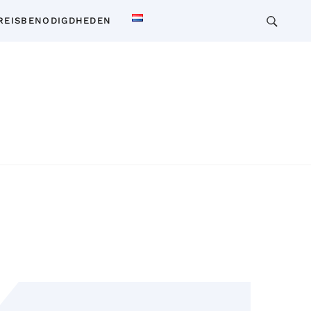
REISBENODIGDHEDEN
 voor reizen, wonen en cultuur in Thailand. Ontdek
insiderkennis over vervoer, accommodaties,
en en meer. Verken Thailand als een local!