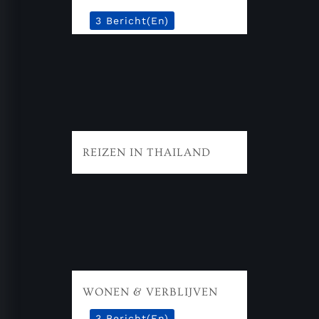
3 Bericht(en)
REIZEN IN THAILAND
WONEN & VERBLIJVEN
3 Bericht(en)