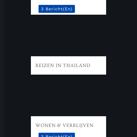
3 Bericht(en)
REIZEN IN THAILAND
WONEN & VERBLIJVEN
3 Bericht(en)