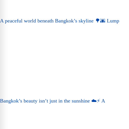
A peaceful world beneath Bangkok’s skyline 🌳🌆 Lump
Bangkok’s beauty isn’t just in the sunshine ☁️⚡ A