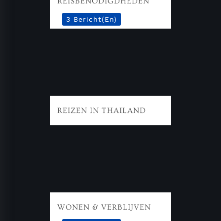
REISBENODIGDHEDEN
3 Bericht(en)
REIZEN IN THAILAND
WONEN & VERBLIJVEN