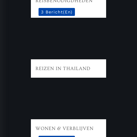
REISBENODIGDHEDEN
3 Bericht(en)
REIZEN IN THAILAND
WONEN & VERBLIJVEN