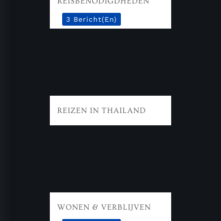
REISBENODIGDHEDEN
3 Bericht(en)
REIZEN IN THAILAND
WONEN & VERBLIJVEN