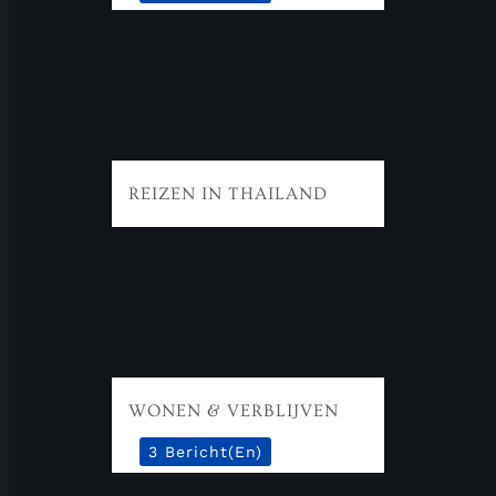
REIZEN IN THAILAND
WONEN & VERBLIJVEN
3 Bericht(en)