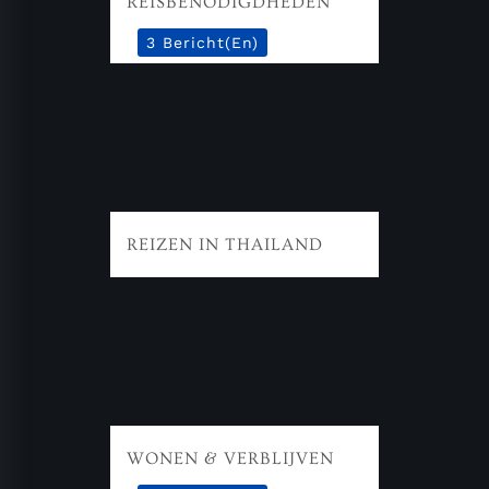
REISBENODIGDHEDEN
3 Bericht(en)
REIZEN IN THAILAND
WONEN & VERBLIJVEN