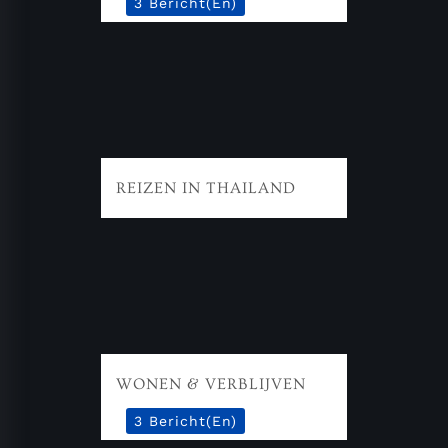
3 Bericht(en)
REIZEN IN THAILAND
WONEN & VERBLIJVEN
3 Bericht(en)