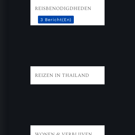
REISBENODIGDHEDEN
3 Bericht(en)
REIZEN IN THAILAND
WONEN & VERBLIJVEN