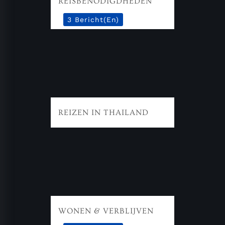
REISBENODIGDHEDEN
3 Bericht(en)
REIZEN IN THAILAND
WONEN & VERBLIJVEN