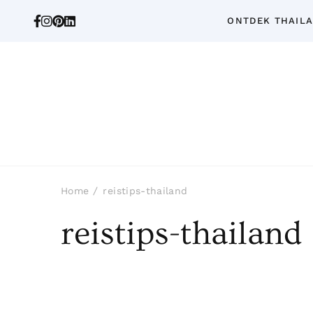
ONTDEK THAIL
Home
reistips-thailand
reistips-thailand