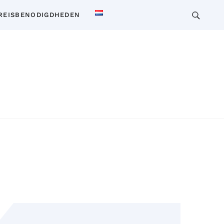
REISBENODIGDHEDEN
 voor reizen, wonen en cultuur in Thailand. Ontdek
insiderkennis over vervoer, accommodaties,
en en meer. Verken Thailand als een local!