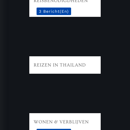
REISBENODIGDHEDEN
3 Bericht(en)
REIZEN IN THAILAND
WONEN & VERBLIJVEN