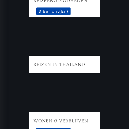
REISBENODIGDHEDEN
3 Bericht(en)
REIZEN IN THAILAND
WONEN & VERBLIJVEN