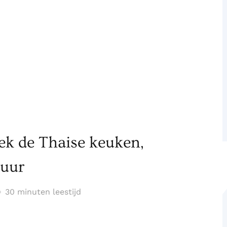
dek de Thaise keuken,
tuur
30 minuten leestijd