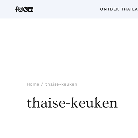
ONTDEK THAIL
Home
thaise-keuken
thaise-keuken