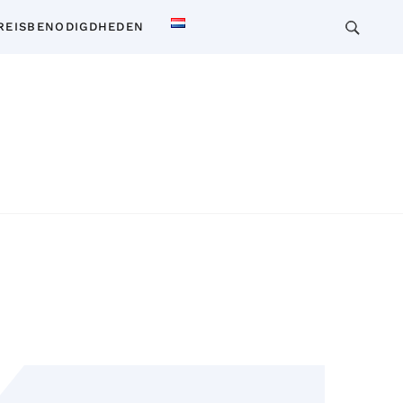
REISBENODIGDHEDEN
 voor reizen, wonen en cultuur in Thailand. Ontdek
insiderkennis over vervoer, accommodaties,
en en meer. Verken Thailand als een local!