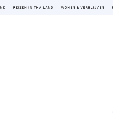
AND
REIZEN IN THAILAND
WONEN & VERBLIJVEN
Thailand Insider Guide
Thailand Insider Guide is jouw ultieme bron
expert-tips, uitgebreide gidsen en 
topbezienswaardigheden, het expatlev