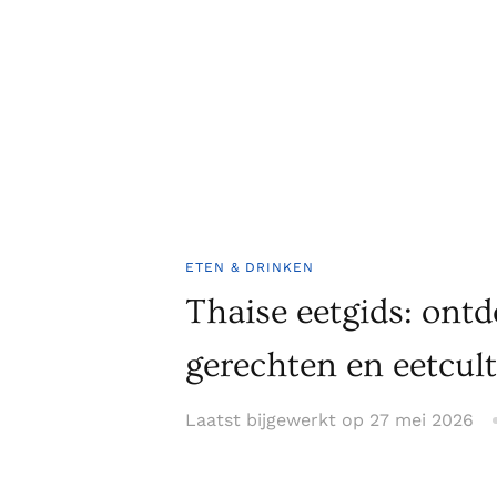
ETEN & DRINKEN
Thaise eetgids: ont
gerechten en eetcul
Laatst bijgewerkt op
27 mei 2026