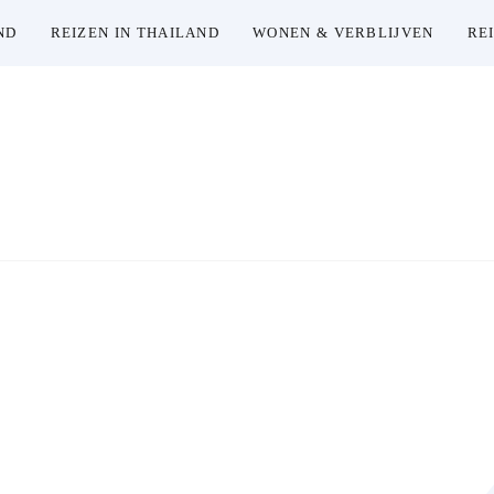
ND
REIZEN IN THAILAND
WONEN & VERBLIJVEN
RE
Thailand Insider Guide
Thailand Insider Guide is jouw ultieme bron voor 
uitgebreide gidsen en insiderkennis over vervoer, ac
Verken Thai