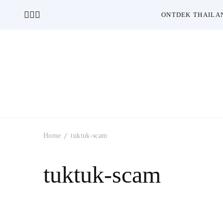
ONTDEK THAILA
Home
tuktuk-scam
tuktuk-scam