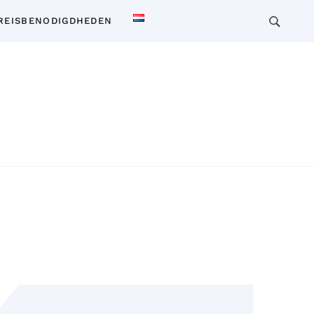
REISBENODIGDHEDEN
 voor reizen, wonen en cultuur in Thailand. Ontdek
insiderkennis over vervoer, accommodaties,
en en meer. Verken Thailand als een local!