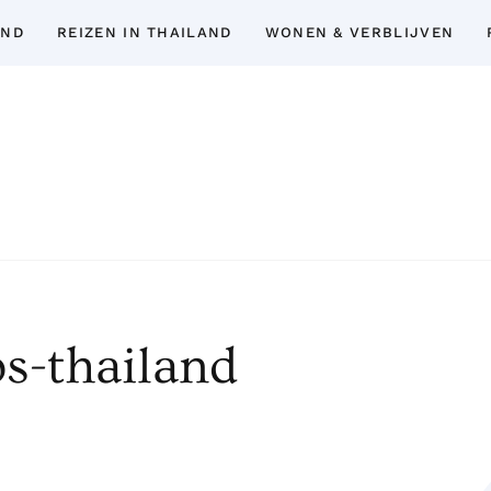
AND
REIZEN IN THAILAND
WONEN & VERBLIJVEN
Thailand Insider Guide
Thailand Insider Guide is jouw ultieme bron
expert-tips, uitgebreide gidsen en 
topbezienswaardigheden, het expatlev
s-thailand