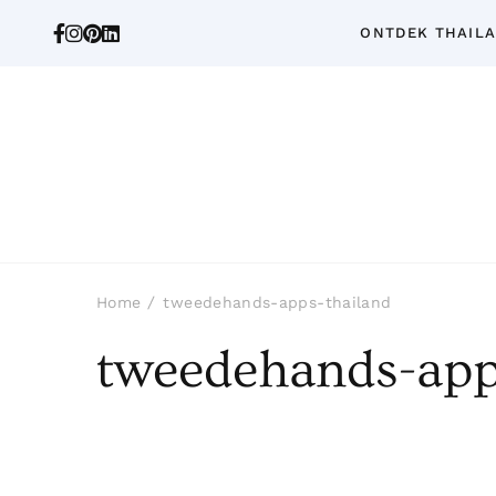
ONTDEK THAIL
Home
tweedehands-apps-thailand
tweedehands-app