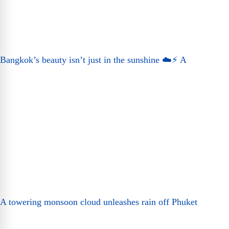
Bangkok’s beauty isn’t just in the sunshine ☁️⚡ A
A towering monsoon cloud unleashes rain off Phuket