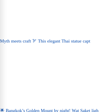
Myth meets craft 🏹 This elegant Thai statue capt
🌟 Bangkok’s Golden Mount by night! Wat Saket ligh