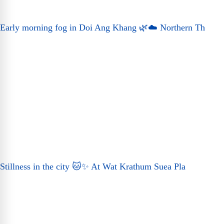
Early morning fog in Doi Ang Khang 🌿☁️ Northern Th
Stillness in the city 🐱✨ At Wat Krathum Suea Pla