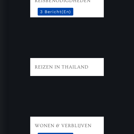
REISBENODIGDHEDEN
3 Bericht(en)
REIZEN IN THAILAND
WONEN & VERBLIJVEN