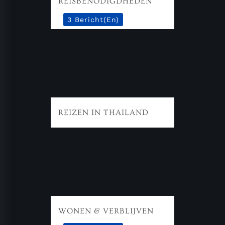
REISBENODIGDHEDEN
3 Bericht(en)
REIZEN IN THAILAND
WONEN & VERBLIJVEN