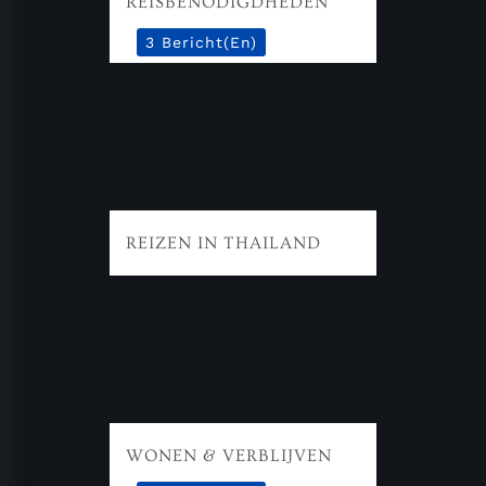
REISBENODIGDHEDEN
3 Bericht(en)
REIZEN IN THAILAND
WONEN & VERBLIJVEN